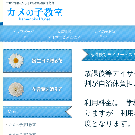
一般社団法人しまね発達発酵研究所
トップページ
放課後等
カメの子教室
Top
Service
デイサービスとは？
放課後等デイサービス
放課後等デイサ
割が自治体負担
利用料金は、学
Menu
りますが、利用者
度となります。
カメの子第1教室