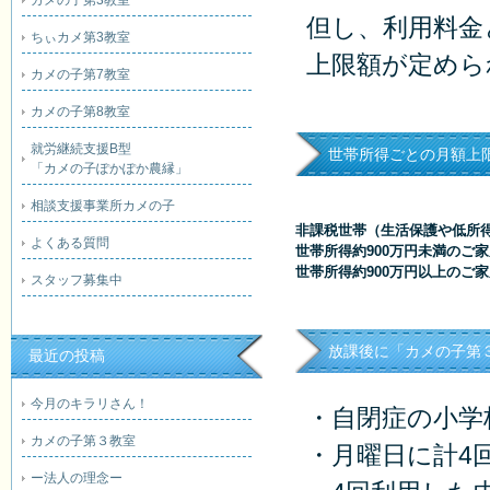
カメの子第3教室
但し、利用料金
ちぃカメ第3教室
上限額が定めら
カメの子第7教室
カメの子第8教室
就労継続支援B型
世帯所得ごとの月額上
「カメの子ぽかぽか農縁」
相談支援事業所カメの子
非課税世帯（生活保護や低所
よくある質問
世帯所得約900万円未満のご
世帯所得約900万円以上のご
スタッフ募集中
放課後に「カメの子第
最近の投稿
今月のキラリさん！
・自閉症の小学
カメの子第３教室
・月曜日に計4
ー法人の理念ー