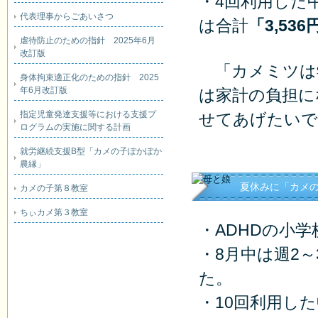
・4回利用した
代表理事からごあいさつ
は合計
「3,536
虐待防止のための指針 2025年6月
改訂版
「カメミツは
身体拘束適正化のための指針 2025
年6月改訂版
は家計の負担に
指定児童発達支援等における支援プ
せてあげたいで
ログラムの実施に関する計画
就労継続支援B型「カメの子ぽかぽか
農縁」
夏休みに「カメ
カメの子第８教室
ちぃカメ第３教室
・ADHDの小
・8月中は週2
た。
・10回利用し